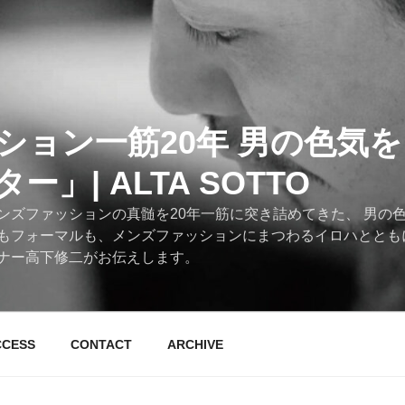
ション一筋20年 男の色気
」| ALTA SOTTO
ンズファッションの真髄を20年一筋に突き詰めてきた、 男の
もフォーマルも、メンズファッションにまつわるイロハととも
ナー高下修二がお伝えします。
CCESS
CONTACT
ARCHIVE