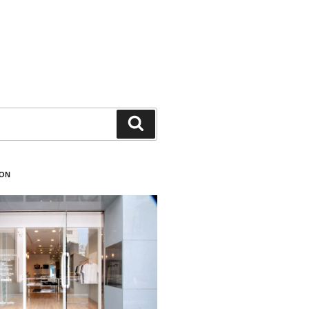
検
索
ION