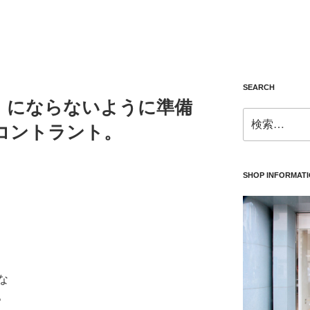
SEARCH
」にならないように準備
検
コントラント。
索:
SHOP INFORMAT
な
。