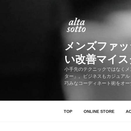
コ
ン
テ
ン
ツ
へ
メンズファッ
ス
キ
い改善マイスター
ッ
プ
小手先のテクニックではなくメ
ター」。ビジネスもカジュアル
巧みなコーディネート術をオー
TOP
ONLINE STORE
A