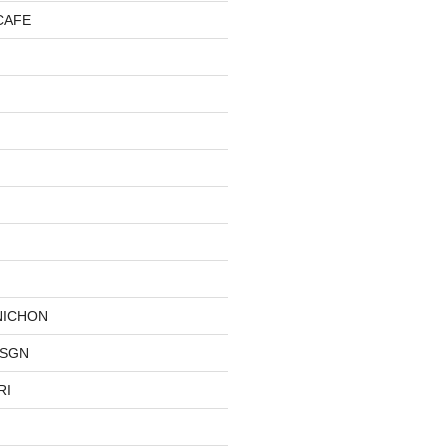
CAFE
NICHON
DSGN
RI