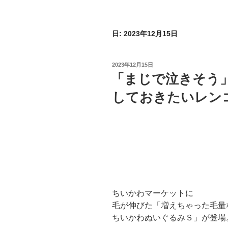
日:
2023年12月15日
投
2023年12月15日
稿
「まじで泣きそう
日:
しておきたいレン
ちいかわマーケットに
毛が伸びた「増えちゃった毛量
ちいかわぬいぐるみＳ」が登場