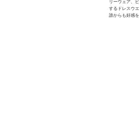
リーウェア、
するドレスウ
誰からも好感