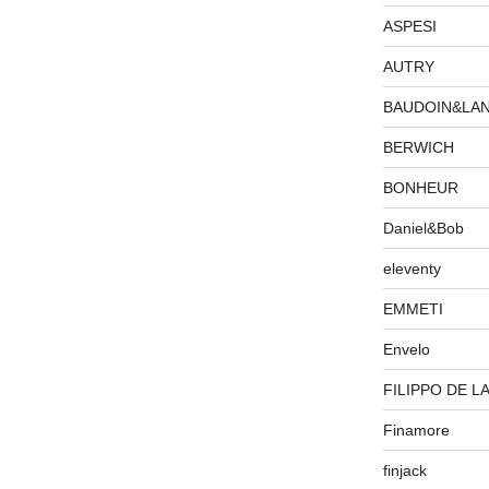
ASPESI
AUTRY
BAUDOIN&LA
BERWICH
BONHEUR
Daniel&Bob
eleventy
EMMETI
Envelo
FILIPPO DE L
Finamore
finjack