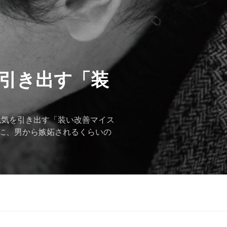
を引き出す「装
色気を引き出す「装い改善マイス
に、男から嫉妬されるくらいの