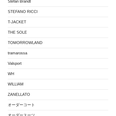
Stefan Brandt
STEFANO RICCI
T-JACKET
THE SOLE
TOMORROWLAND
tramarossa
Valsport
WH
WILLIAM
ZANELLATO
オーダーコート
オーダースーツ