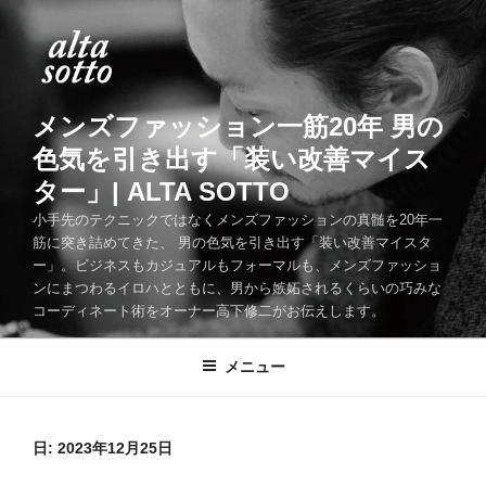
コ
ン
テ
ン
ツ
メンズファッション一筋20年 男の
へ
色気を引き出す「装い改善マイス
ス
ター」| ALTA SOTTO
キ
ッ
小手先のテクニックではなくメンズファッションの真髄を20年一
筋に突き詰めてきた、 男の色気を引き出す「装い改善マイスタ
プ
ー」。ビジネスもカジュアルもフォーマルも、メンズファッショ
ンにまつわるイロハとともに、男から嫉妬されるくらいの巧みな
コーディネート術をオーナー高下修二がお伝えします。
メニュー
日:
2023年12月25日