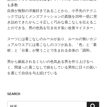
も多数
自身が無類の洋服好きであることから、小手先のテクニ
ックではなくメンズファッションの真髄を20年一筋に突
き詰めてきたからこそ正しく巧みな着こなしを伝えるこ
とのできる、男の色気を引き出す装い改善マイスター」
スーツには着こなしのルールがあり、ルールの無いカジ
ュアルウエアには着こなしのコツがある。「色」と「素
材」と「分量」が整うことで生まれる全体の「調和」
男から嫉妬されるくらいの色気ある男を作り上げるべ
く、間違った着こなしで損をしている男性に日々の装い
を通じて自信を与え続けている
SEARCH
検
検