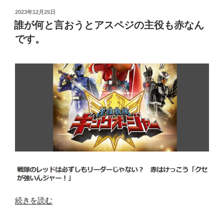
投
2023年12月25日
稿
誰が何と言おうとアスペジの主役も赤なん
日:
です。
“誰
続きを読む
が
何