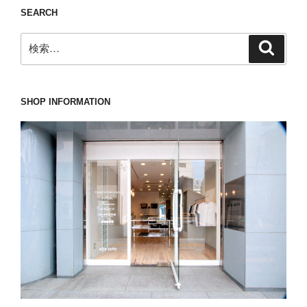
SEARCH
と
言
検
検
お
索
索:
う
と
ア
SHOP INFORMATION
ス
ペ
ジ
の
主
役
も
赤
な
ん
で
す。”