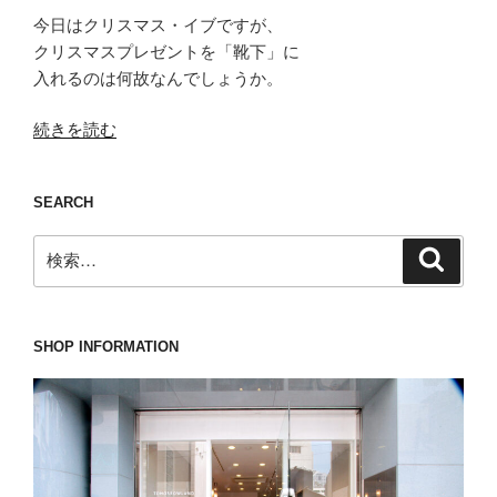
今日はクリスマス・イブですが、
クリスマスプレゼントを「靴下」に
入れるのは何故なんでしょうか。
“最
続きを読む
大
の
SEARCH
NG
行
検
検
為
索
索:
を
避
け
SHOP INFORMATION
る
た
め
に
ナ