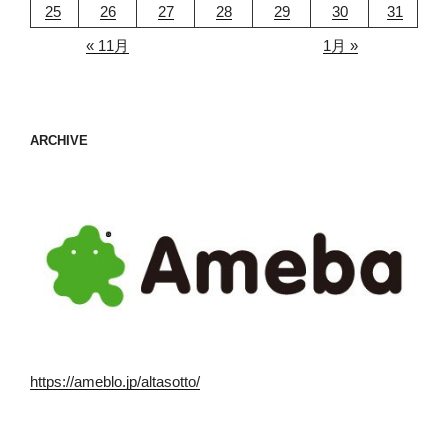
25
26
27
28
29
30
31
« 11月
1月 »
ARCHIVE
https://ameblo.jp/altasotto/