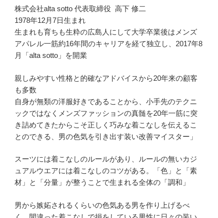
株式会社alta sotto 代表取締役 高下 修二
1978年12月7日生まれ
生まれも育ちも生粋の広島人にして大学卒業後はメンズ
アパレル一筋約16年間のキャリアを経て独立し、2017年8
月「alta sotto」を開業
親しみやすい性格と的確なアドバイスから20年来の顧客
も多数
自身が無類の洋服好きであることから、小手先のテクニ
ックではなくメンズファッションの真髄を20年一筋に突
き詰めてきたからこそ正しく巧みな着こなしを伝えるこ
とのできる、男の色気を引き出す装い改善マイスター」
スーツには着こなしのルールがあり、ルールの無いカジ
ュアルウエアには着こなしのコツがある。「色」と「素
材」と「分量」が整うことで生まれる全体の「調和」
男から嫉妬されるくらいの色気ある男を作り上げるべ
く、間違った着こなしで損をしている男性に日々の装い