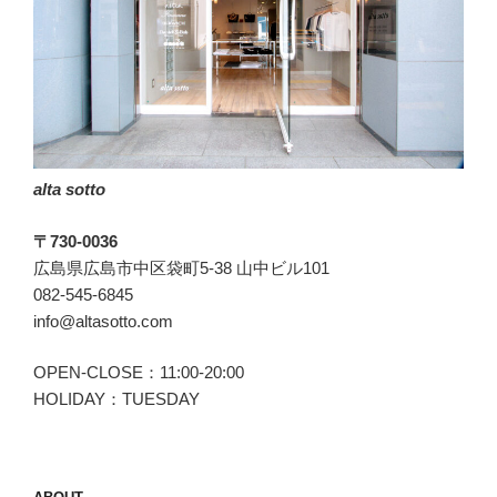
ッ
ソ
ー
に
切
り
替
alta sotto
え
ま
〒730-0036
し
広島県広島市中区袋町5-38 山中ビル101
ょ
082-545-6845
う。”
info@altasotto.com
の
OPEN-CLOSE：11:00-20:00
HOLIDAY：TUESDAY