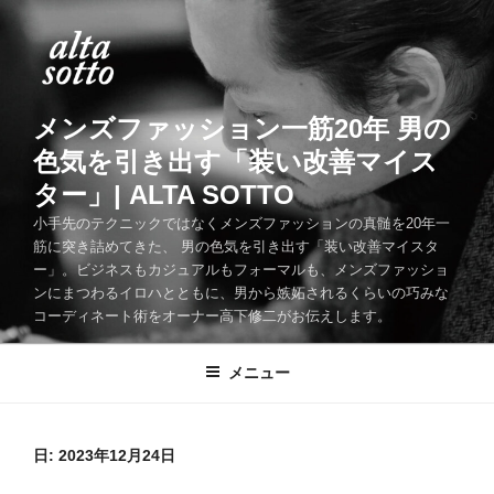
コ
ン
テ
ン
ツ
メンズファッション一筋20年 男の
へ
色気を引き出す「装い改善マイス
ス
ター」| ALTA SOTTO
キ
ッ
小手先のテクニックではなくメンズファッションの真髄を20年一
筋に突き詰めてきた、 男の色気を引き出す「装い改善マイスタ
プ
ー」。ビジネスもカジュアルもフォーマルも、メンズファッショ
ンにまつわるイロハとともに、男から嫉妬されるくらいの巧みな
コーディネート術をオーナー高下修二がお伝えします。
メニュー
日:
2023年12月24日