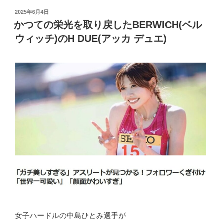
投
2025年6月4日
稿
かつての栄光を取り戻したBERWICH(ベル
日:
ウィッチ)のH DUE(アッカ デュエ)
女子ハードルの中島ひとみ選手が