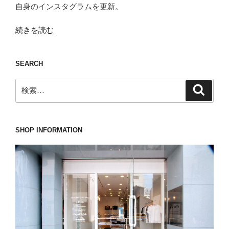
自身のインスタグラムを更新。
“か
続きを読む
つ
て
SEARCH
の
栄
検
検
光
索
索:
を
取
り
SHOP INFORMATION
戻
し
た
BERWICH(ベ
ル
ウ
ィ
ッ