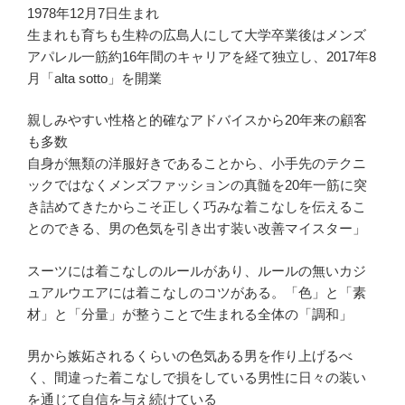
1978年12月7日生まれ
生まれも育ちも生粋の広島人にして大学卒業後はメンズ
アパレル一筋約16年間のキャリアを経て独立し、2017年8
月「alta sotto」を開業
親しみやすい性格と的確なアドバイスから20年来の顧客
も多数
自身が無類の洋服好きであることから、小手先のテクニ
ックではなくメンズファッションの真髄を20年一筋に突
き詰めてきたからこそ正しく巧みな着こなしを伝えるこ
とのできる、男の色気を引き出す装い改善マイスター」
スーツには着こなしのルールがあり、ルールの無いカジ
ュアルウエアには着こなしのコツがある。「色」と「素
材」と「分量」が整うことで生まれる全体の「調和」
男から嫉妬されるくらいの色気ある男を作り上げるべ
く、間違った着こなしで損をしている男性に日々の装い
を通じて自信を与え続けている