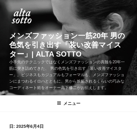
コ
ン
テ
ン
ツ
メンズファッション一筋20年 男の
へ
色気を引き出す「装い改善マイス
ス
ター」| ALTA SOTTO
キ
ッ
小手先のテクニックではなくメンズファッションの真髄を20年一
筋に突き詰めてきた、 男の色気を引き出す「装い改善マイスタ
プ
ー」。ビジネスもカジュアルもフォーマルも、メンズファッショ
ンにまつわるイロハとともに、男から嫉妬されるくらいの巧みな
コーディネート術をオーナー高下修二がお伝えします。
メニュー
日:
2025年6月4日