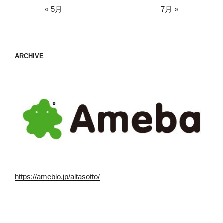
« 5月
7月 »
ARCHIVE
https://ameblo.jp/altasotto/