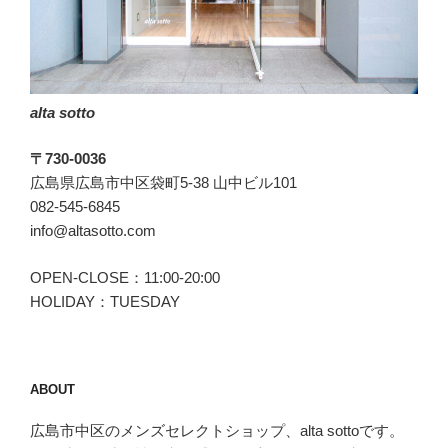
チ)
の
H
DUE(ア
alta sotto
ッ
カ
〒730-0036
デ
広島県広島市中区袋町5-38 山中ビル101
ュ
082-545-6845
エ)”
info@altasotto.com
の
OPEN-CLOSE：11:00-20:00
HOLIDAY：TUESDAY
ABOUT
広島市中区のメンズセレクトショップ、alta sottoです。