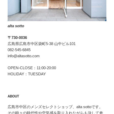
デ
ィ
ー
ニ)
alta sotto
の
ROMA(ロ
〒730-0036
ー
広島県広島市中区袋町5-38 山中ビル101
マ)”
082-545-6845
の
info@altasotto.com
OPEN-CLOSE：11:00-20:00
HOLIDAY：TUESDAY
ABOUT
広島市中区のメンズセレクトショップ、alta sottoです。
その時々の時代性や空気感を取り入れながらも決して奇