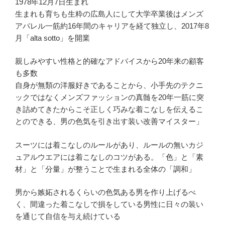
1978年12月7日生まれ
生まれも育ちも生粋の広島人にして大学卒業後はメンズ
アパレル一筋約16年間のキャリアを経て独立し、2017年8
月「alta sotto」を開業
親しみやすい性格と的確なアドバイスから20年来の顧客
も多数
自身が無類の洋服好きであることから、小手先のテクニ
ックではなくメンズファッションの真髄を20年一筋に突
き詰めてきたからこそ正しく巧みな着こなしを伝えるこ
とのできる、男の色気を引き出す装い改善マイスター」
スーツには着こなしのルールがあり、ルールの無いカジ
ュアルウエアには着こなしのコツがある。「色」と「素
材」と「分量」が整うことで生まれる全体の「調和」
男から嫉妬されるくらいの色気ある男を作り上げるべ
く、間違った着こなしで損をしている男性に日々の装い
を通じて自信を与え続けている