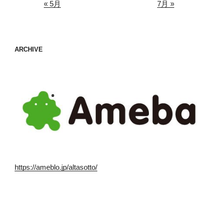
« 5月
7月 »
ARCHIVE
https://ameblo.jp/altasotto/