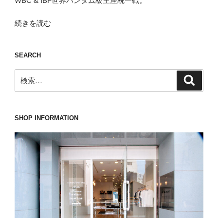
WBC & IBF世界バンタム級王座統一戦。
“夏
続きを読む
の
ジ
SEARCH
ャ
ケ
検
検
ッ
索
索:
ト
の
王
SHOP INFORMATION
者
と
も
呼
べ
る
LARDINI(ラ
ル