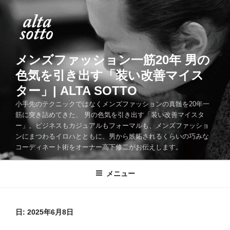
コ
ン
テ
ン
ツ
メンズファッション一筋20年 男の
へ
色気を引き出す「装い改善マイス
ス
ター」| ALTA SOTTO
キ
ッ
小手先のテクニックではなくメンズファッションの真髄を20年一
筋に突き詰めてきた、 男の色気を引き出す「装い改善マイスタ
プ
ー」。ビジネスもカジュアルもフォーマルも、メンズファッショ
ンにまつわるイロハとともに、男から嫉妬されるくらいの巧みな
コーディネート術をオーナー高下修二がお伝えします。
メニュー
日:
2025年6月8日