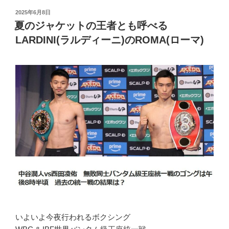
投
2025年6月8日
稿
夏のジャケットの王者とも呼べる
日:
LARDINI(ラルディーニ)のROMA(ローマ)
いよいよ今夜行われるボクシング