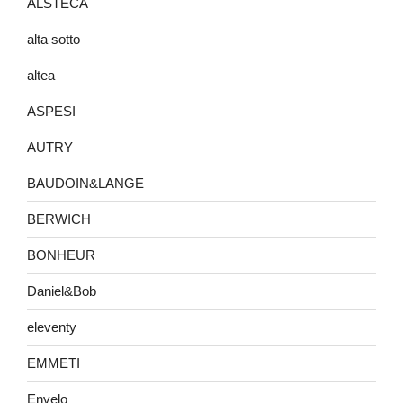
ALSTECA
alta sotto
altea
ASPESI
AUTRY
BAUDOIN&LANGE
BERWICH
BONHEUR
Daniel&Bob
eleventy
EMMETI
Envelo