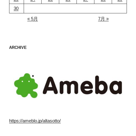
30
« 5月
7月 »
ARCHIVE
https://ameblo.jp/altasotto/