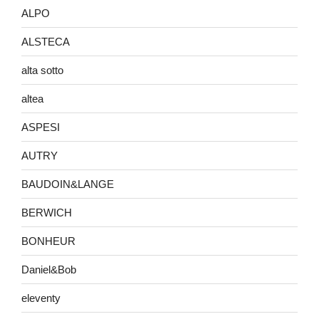
ALPO
ALSTECA
alta sotto
altea
ASPESI
AUTRY
BAUDOIN&LANGE
BERWICH
BONHEUR
Daniel&Bob
eleventy