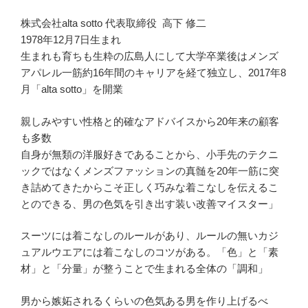
株式会社alta sotto 代表取締役 高下 修二
1978年12月7日生まれ
生まれも育ちも生粋の広島人にして大学卒業後はメンズ
アパレル一筋約16年間のキャリアを経て独立し、2017年8
月「alta sotto」を開業
親しみやすい性格と的確なアドバイスから20年来の顧客
も多数
自身が無類の洋服好きであることから、小手先のテクニ
ックではなくメンズファッションの真髄を20年一筋に突
き詰めてきたからこそ正しく巧みな着こなしを伝えるこ
とのできる、男の色気を引き出す装い改善マイスター」
スーツには着こなしのルールがあり、ルールの無いカジ
ュアルウエアには着こなしのコツがある。「色」と「素
材」と「分量」が整うことで生まれる全体の「調和」
男から嫉妬されるくらいの色気ある男を作り上げるべ