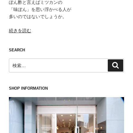
ぽん酢と言えばミツカンの
「味ぽん」を思い浮かべる人が
多いのではないでしょうか。
“お
続きを読む
間
違
SEARCH
え
な
検
検
い
索
索:
よ
う
お
SHOP INFORMATION
願
い
し
た
い
nomiamo(ノ