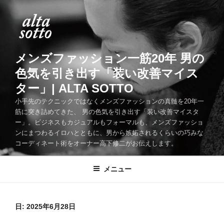
コ
ン
テ
ン
ツ
メンズファッション一筋20年 男の
へ
色気を引き出す「装い改善マイス
ス
ター」| ALTA SOTTO
キ
ッ
小手先のテクニックではなくメンズファッションの真髄を20年一
筋に突き詰めてきた、 男の色気を引き出す「装い改善マイスタ
プ
ー」。ビジネスもカジュアルもフォーマルも、メンズファッショ
ンにまつわるイロハとともに、男から嫉妬されるくらいの巧みな
コーディネート術をオーナー高下修二がお伝えします。
メニュー
日:
2025年6月28日