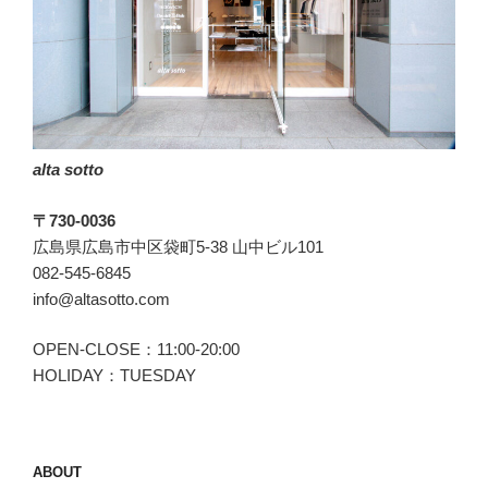
ミ
ア
モ)
の
プ
ル
alta sotto
オ
ー
〒730-0036
バ
広島県広島市中区袋町5-38 山中ビル101
ー
082-545-6845
シ
info@altasotto.com
ャ
ツ”
OPEN-CLOSE：11:00-20:00
の
HOLIDAY：TUESDAY
ABOUT