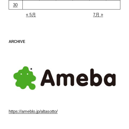
30
« 5月
7月 »
ARCHIVE
https://ameblo.jp/altasotto/