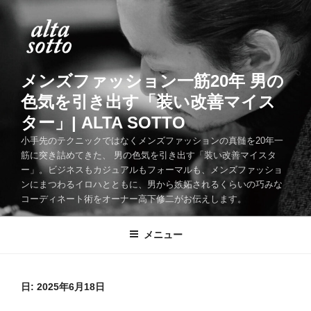
コ
ン
テ
ン
ツ
メンズファッション一筋20年 男の
へ
色気を引き出す「装い改善マイス
ス
ター」| ALTA SOTTO
キ
ッ
小手先のテクニックではなくメンズファッションの真髄を20年一
筋に突き詰めてきた、 男の色気を引き出す「装い改善マイスタ
プ
ー」。ビジネスもカジュアルもフォーマルも、メンズファッショ
ンにまつわるイロハとともに、男から嫉妬されるくらいの巧みな
コーディネート術をオーナー高下修二がお伝えします。
メニュー
日:
2025年6月18日