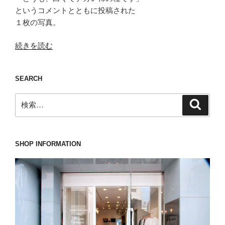
というコメントとともに投稿された
１枚の写真。
“白
続きを読む
く
て
SEARCH
デ
カ
検
検
い
索
索:
TOMORROWLAND(ト
ゥ
モ
SHOP INFORMATION
ロ
ー
ラ
ン
ド)
の