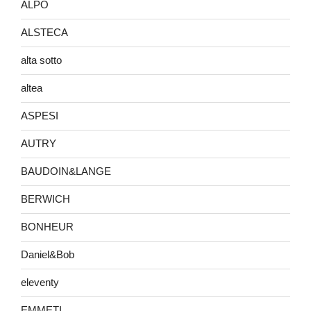
ALPO
ALSTECA
alta sotto
altea
ASPESI
AUTRY
BAUDOIN&LANGE
BERWICH
BONHEUR
Daniel&Bob
eleventy
EMMETI