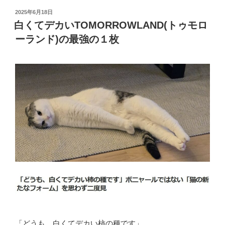
投
2025年6月18日
稿
白くてデカいTOMORROWLAND(トゥモロ
日:
ーランド)の最強の１枚
「どうも、白くてデカい柿の種です」