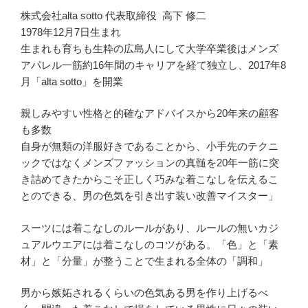
株式会社alta sotto 代表取締役 高下 修二
1978年12月7日生まれ
生まれも育ちも生粋の広島人にして大学卒業後はメンズ
アパレル一筋約16年間のキャリアを経て独立し、2017年8
月「alta sotto」を開業
親しみやすい性格と的確なアドバイスから20年来の顧客
も多数
自身が無類の洋服好きであることから、小手先のテクニ
ックではなくメンズファッションの真髄を20年一筋に突
き詰めてきたからこそ正しく巧みな着こなしを伝えるこ
とのできる、男の色気を引き出す装い改善マイスター」
スーツには着こなしのルールがあり、ルールの無いカジ
ュアルウエアには着こなしのコツがある。「色」と「素
材」と「分量」が整うことで生まれる全体の「調和」
男から嫉妬されるくらいの色気ある男を作り上げるべ