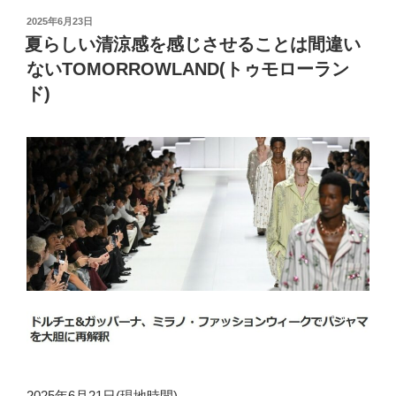
投
2025年6月23日
稿
夏らしい清涼感を感じさせることは間違い
日:
ないTOMORROWLAND(トゥモローラン
ド)
2025年6月21日(現地時間)、