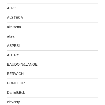
ALPO
ALSTECA
alta sotto
altea
ASPESI
AUTRY
BAUDOIN&LANGE
BERWICH
BONHEUR
Daniel&Bob
eleventy