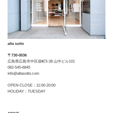
と
は
間
違
い
な
い
alta sotto
TOMORROWLAND(ト
ゥ
〒730-0036
モ
広島県広島市中区袋町5-38 山中ビル101
ロ
082-545-6845
ー
info@altasotto.com
ラ
ン
OPEN-CLOSE：11:00-20:00
ド)”
HOLIDAY：TUESDAY
の