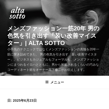
コ
ン
テ
ン
ツ
メンズファッション一筋20年 男の
へ
色気を引き出す「装い改善マイス
ス
ター」| ALTA SOTTO
キ
ッ
小手先のテクニックではなくメンズファッションの真髄を20年一
筋に突き詰めてきた、 男の色気を引き出す「装い改善マイスタ
プ
ー」。ビジネスもカジュアルもフォーマルも、メンズファッショ
ンにまつわるイロハとともに、男から嫉妬されるくらいの巧みな
コーディネート術をオーナー高下修二がお伝えします。
メニュー
日:
2025年6月23日