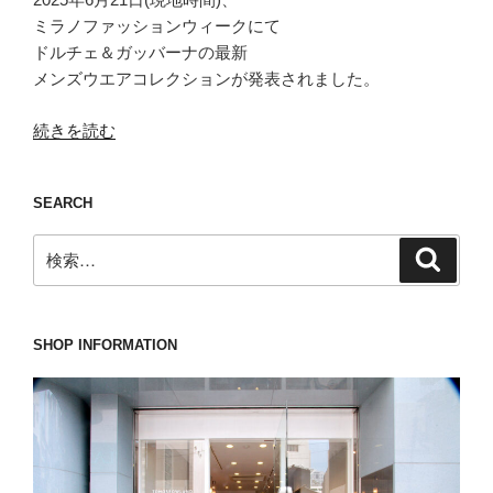
ミラノファッションウィークにて
ドルチェ＆ガッバーナの最新
メンズウエアコレクションが発表されました。
“夏
続きを読む
ら
し
SEARCH
い
清
検
検
涼
索
索:
感
を
感
SHOP INFORMATION
じ
さ
せ
る
こ