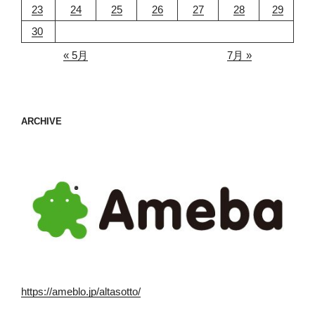
23
24
25
26
27
28
29
30
« 5月
7月 »
ARCHIVE
https://ameblo.jp/altasotto/