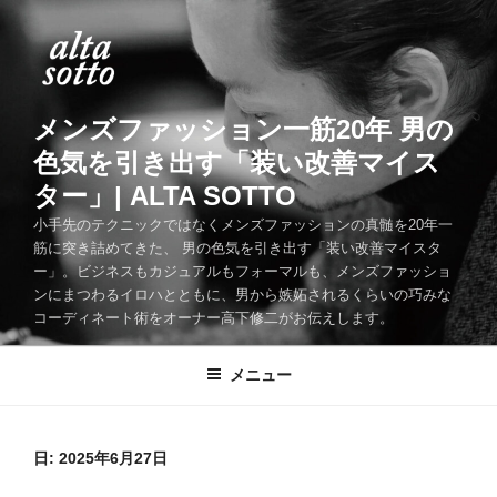
コ
ン
テ
ン
ツ
メンズファッション一筋20年 男の
へ
色気を引き出す「装い改善マイス
ス
ター」| ALTA SOTTO
キ
ッ
小手先のテクニックではなくメンズファッションの真髄を20年一
筋に突き詰めてきた、 男の色気を引き出す「装い改善マイスタ
プ
ー」。ビジネスもカジュアルもフォーマルも、メンズファッショ
ンにまつわるイロハとともに、男から嫉妬されるくらいの巧みな
コーディネート術をオーナー高下修二がお伝えします。
メニュー
日:
2025年6月27日