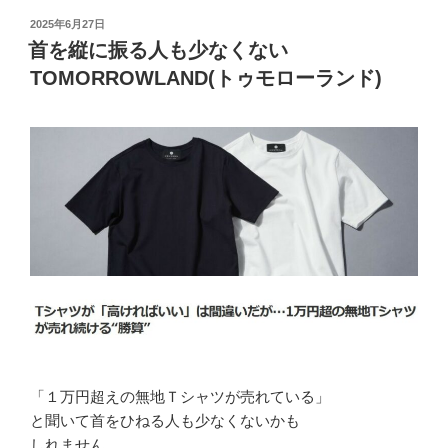
投
2025年6月27日
稿
首を縦に振る人も少なくない
日:
TOMORROWLAND(トゥモローランド)
「１万円超えの無地Ｔシャツが売れている」
と聞いて首をひねる人も少なくないかも
しれません。