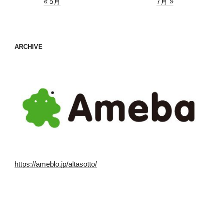
« 5月
7月 »
ARCHIVE
https://ameblo.jp/altasotto/