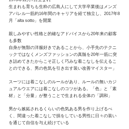
生まれも育ちも生粋の広島人にして大学卒業後はメンズ
アパレル一筋約16年間のキャリアを経て独立し、2017年8
月「alta sotto」を開業
親しみやすい性格と的確なアドバイスから20年来の顧客
も多数
自身が無類の洋服好きであることから、小手先のテクニ
ックではなくメンズファッションの真髄を20年一筋に突
き詰めてきたからこそ正しく巧みな着こなしを伝えるこ
とのできる、男の色気を引き出す装い改善マイスター」
スーツには着こなしのルールがあり、ルールの無いカジ
ュアルウエアには着こなしのコツがある。「色」と「素
材」と「分量」が整うことで生まれる全体の「調和」
男から嫉妬されるくらいの色気ある男を作り上げるべ
く、間違った着こなしで損をしている男性に日々の装い
を通じて自信を与え続けている