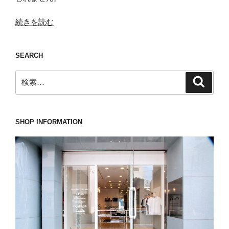
“首
続きを読む
を
縦
SEARCH
に
振
検
検
る
索
索:
人
も
少
SHOP INFORMATION
な
く
な
い
TOMORROWLAND(ト
ゥ
モ
ロ