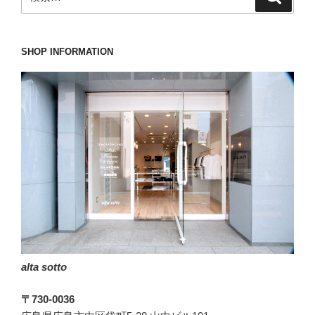
索
索:
奪
戦
の
SHOP INFORMATION
バ
ト
ラ
ー
に
な
る
か
も
し
れ
な
alta sotto
い
Daniel&Bob(ダ
〒730-0036
ニ