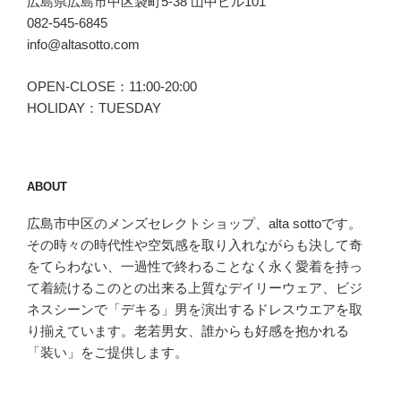
広島県広島市中区袋町5-38 山中ビル101
エ
082-545-6845
ル
info@altasotto.com
＆
ボ
OPEN-CLOSE：11:00-20:00
ブ)。”
HOLIDAY：TUESDAY
の
ABOUT
広島市中区のメンズセレクトショップ、alta sottoです。
その時々の時代性や空気感を取り入れながらも決して奇
をてらわない、一過性で終わることなく永く愛着を持っ
て着続けるこのとの出来る上質なデイリーウェア、ビジ
ネスシーンで「デキる」男を演出するドレスウエアを取
り揃えています。老若男女、誰からも好感を抱かれる
「装い」をご提供します。