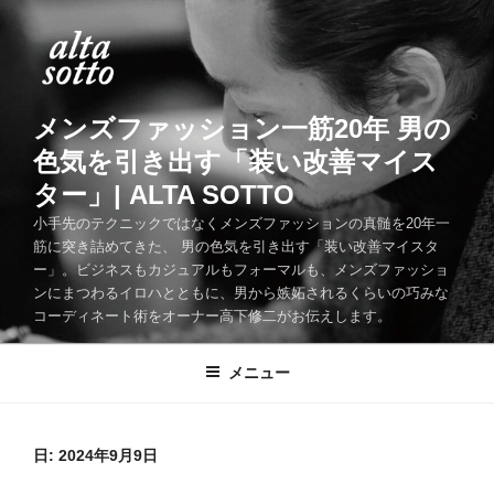
コ
ン
テ
ン
ツ
メンズファッション一筋20年 男の
へ
色気を引き出す「装い改善マイス
ス
ター」| ALTA SOTTO
キ
ッ
小手先のテクニックではなくメンズファッションの真髄を20年一
筋に突き詰めてきた、 男の色気を引き出す「装い改善マイスタ
プ
ー」。ビジネスもカジュアルもフォーマルも、メンズファッショ
ンにまつわるイロハとともに、男から嫉妬されるくらいの巧みな
コーディネート術をオーナー高下修二がお伝えします。
メニュー
日:
2024年9月9日