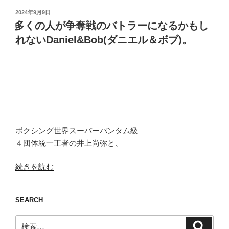
投
2024年9月9日
稿
多くの人が争奪戦のバトラーになるかもし
日:
れないDaniel&Bob(ダニエル＆ボブ)。
ボクシング世界スーパーバンタム級
４団体統一王者の井上尚弥と、
“多
続きを読む
く
の
SEARCH
人
が
検
検
争