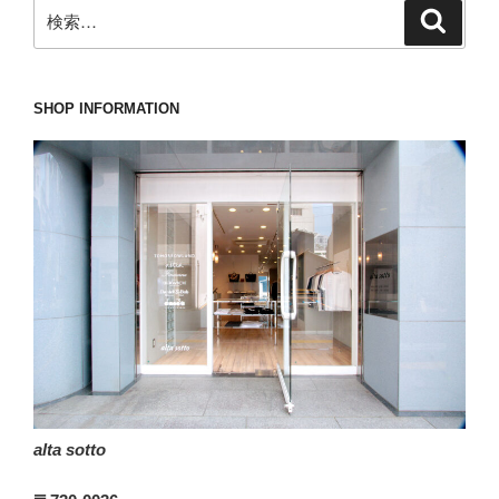
検
検
手
索
索:
が
伸
び
SHOP INFORMATION
て
し
ま
う
Finamore(フ
ィ
ナ
モ
レ)
の
シ
ャ
alta sotto
ツ。”
の