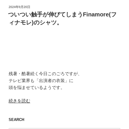
投
2024年9月20日
稿
ついつい触手が伸びてしまうFinamore(フ
日:
ィナモレ)のシャツ。
残暑・酷暑続く今日このごろですが、
テレビ業界も「出演者の衣装」に
頭を悩ませているようです。
“つ
続きを読む
い
つ
SEARCH
い
触