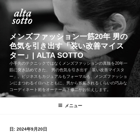
コ
ン
テ
ン
ツ
メンズファッション一筋20年 男の
へ
色気を引き出す「装い改善マイス
ス
ター」| ALTA SOTTO
キ
ッ
小手先のテクニックではなくメンズファッションの真髄を20年一
筋に突き詰めてきた、 男の色気を引き出す「装い改善マイスタ
プ
ー」。ビジネスもカジュアルもフォーマルも、メンズファッショ
ンにまつわるイロハとともに、男から嫉妬されるくらいの巧みな
コーディネート術をオーナー高下修二がお伝えします。
メニュー
日:
2024年9月20日