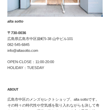
の
ニ
ッ
alta sotto
ト
ジ
〒730-0036
ャ
広島県広島市中区袋町5-38 山中ビル101
ケ
082-545-6845
ッ
info@altasotto.com
ト。”
の
OPEN-CLOSE：11:00-20:00
HOLIDAY：TUESDAY
ABOUT
広島市中区のメンズセレクトショップ、alta sottoです。
その時々の時代性や空気感を取り入れながらも決して奇