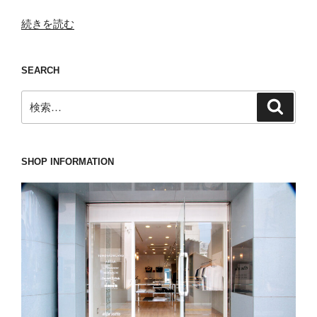
“こ
続きを読む
れ
が
SEARCH
な
い
検
検
と
索
索:
話
に
な
SHOP INFORMATION
ら
な
い
LARDINI(ラ
ル
デ
ィ
ー
ニ)