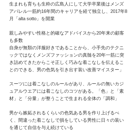
生まれも育ちも生粋の広島人にして大学卒業後はメンズ
アパレル一筋約16年間のキャリアを経て独立し、2017年8
月「alta sotto」を開業
親しみやすい性格と的確なアドバイスから20年来の顧客
も多数
自身が無類の洋服好きであることから、小手先のテクニ
ックではなくメンズファッションの真髄を20年一筋に突
き詰めてきたからこそ正しく巧みな着こなしを伝えるこ
とのできる、男の色気を引き出す装い改善マイスター」
スーツには着こなしのルールがあり、ルールの無いカジ
ュアルウエアには着こなしのコツがある。「色」と「素
材」と「分量」が整うことで生まれる全体の「調和」
男から嫉妬されるくらいの色気ある男を作り上げるべ
く、間違った着こなしで損をしている男性に日々の装い
を通じて自信を与え続けている