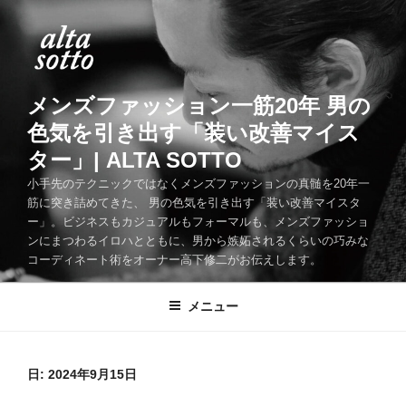
コ
ン
テ
ン
ツ
メンズファッション一筋20年 男の
へ
色気を引き出す「装い改善マイス
ス
ター」| ALTA SOTTO
キ
ッ
小手先のテクニックではなくメンズファッションの真髄を20年一
筋に突き詰めてきた、 男の色気を引き出す「装い改善マイスタ
プ
ー」。ビジネスもカジュアルもフォーマルも、メンズファッショ
ンにまつわるイロハとともに、男から嫉妬されるくらいの巧みな
コーディネート術をオーナー高下修二がお伝えします。
メニュー
日:
2024年9月15日