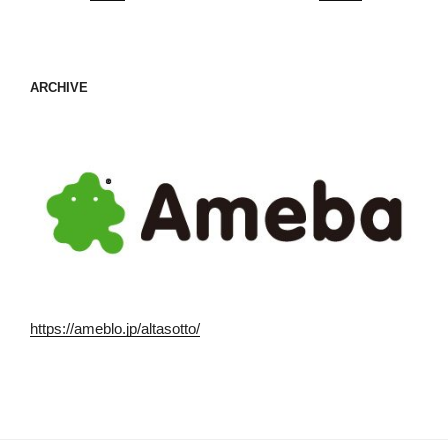
ARCHIVE
https://ameblo.jp/altasotto/