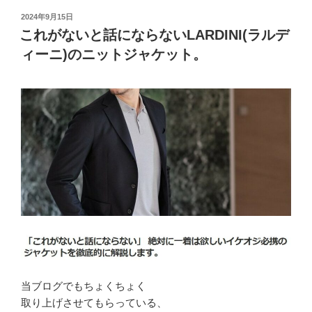
投
2024年9月15日
稿
これがないと話にならないLARDINI(ラルデ
日:
ィーニ)のニットジャケット。
当ブログでもちょくちょく
取り上げさせてもらっている、