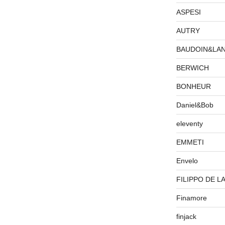
ASPESI
AUTRY
BAUDOIN&LA
BERWICH
BONHEUR
Daniel&Bob
eleventy
EMMETI
Envelo
FILIPPO DE L
Finamore
finjack