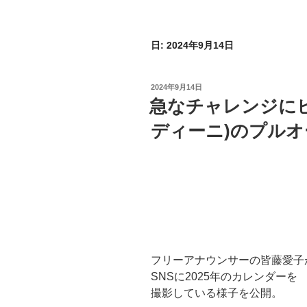
日:
2024年9月14日
投
2024年9月14日
稿
急なチャレンジにビッ
日:
ディーニ)のプル
フリーアナウンサーの皆藤愛子
SNSに2025年のカレンダーを
撮影している様子を公開。