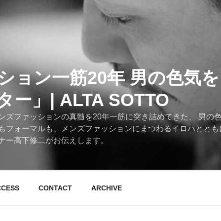
ション一筋20年 男の色気
」| ALTA SOTTO
ンズファッションの真髄を20年一筋に突き詰めてきた、 男の
もフォーマルも、メンズファッションにまつわるイロハととも
ナー高下修二がお伝えします。
CCESS
CONTACT
ARCHIVE