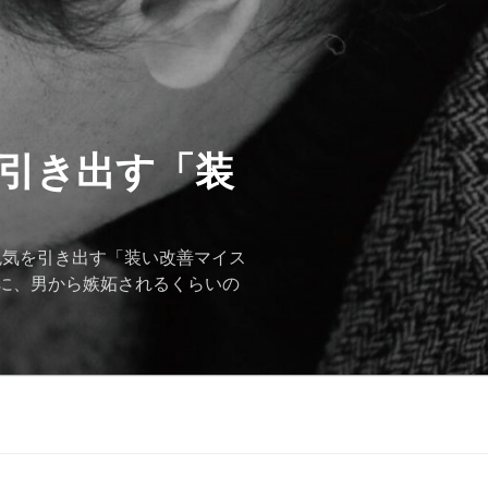
を引き出す「装
色気を引き出す「装い改善マイス
に、男から嫉妬されるくらいの