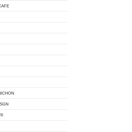
CAFE
NICHON
DSGN
RI