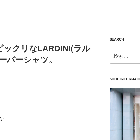
SEARCH
クリなLARDINI(ラル
検
オーバーシャツ。
索:
SHOP INFORMAT
が