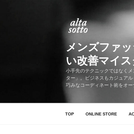
コ
ン
テ
ン
ツ
へ
メンズファッ
ス
キ
い改善マイスター
ッ
プ
小手先のテクニックではなくメ
ター」。ビジネスもカジュアル
巧みなコーディネート術をオー
TOP
ONLINE STORE
A