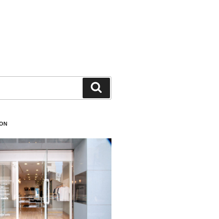
検
索
ION