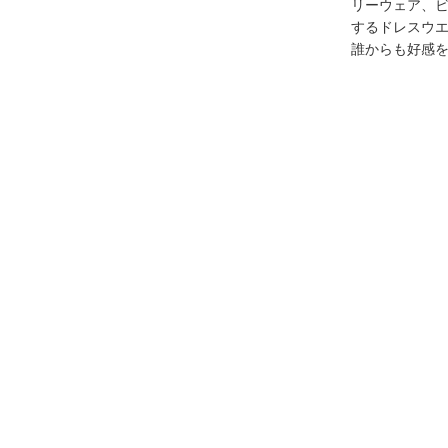
リーウェア、
するドレスウ
誰からも好感