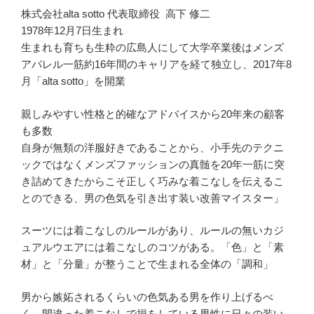
株式会社alta sotto 代表取締役 高下 修二
1978年12月7日生まれ
生まれも育ちも生粋の広島人にして大学卒業後はメンズ
アパレル一筋約16年間のキャリアを経て独立し、2017年8
月「alta sotto」を開業
親しみやすい性格と的確なアドバイスから20年来の顧客
も多数
自身が無類の洋服好きであることから、小手先のテクニ
ックではなくメンズファッションの真髄を20年一筋に突
き詰めてきたからこそ正しく巧みな着こなしを伝えるこ
とのできる、男の色気を引き出す装い改善マイスター」
スーツには着こなしのルールがあり、ルールの無いカジ
ュアルウエアには着こなしのコツがある。「色」と「素
材」と「分量」が整うことで生まれる全体の「調和」
男から嫉妬されるくらいの色気ある男を作り上げるべ
く、間違った着こなしで損をしている男性に日々の装い