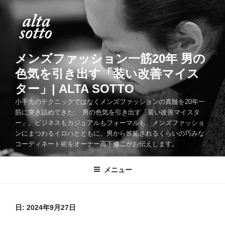
コ
ン
テ
ン
ツ
メンズファッション一筋20年 男の
へ
色気を引き出す「装い改善マイス
ス
ター」| ALTA SOTTO
キ
ッ
小手先のテクニックではなくメンズファッションの真髄を20年一
筋に突き詰めてきた、 男の色気を引き出す「装い改善マイスタ
プ
ー」。ビジネスもカジュアルもフォーマルも、メンズファッショ
ンにまつわるイロハとともに、男から嫉妬されるくらいの巧みな
コーディネート術をオーナー高下修二がお伝えします。
メニュー
日:
2024年9月27日