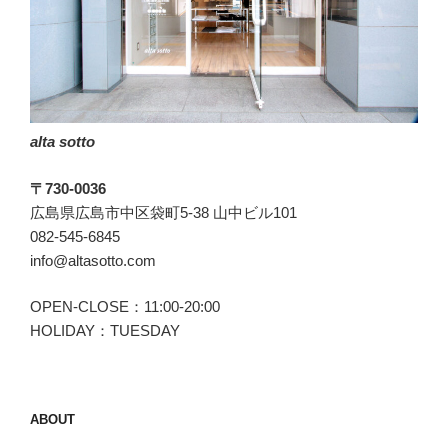
エ
イ
チ)
の
サ
alta sotto
イ
ド
〒730-0036
ゴ
広島県広島市中区袋町5-38 山中ビル101
ア
082-545-6845
ブ
info@altasotto.com
ー
ツ。”
OPEN-CLOSE：11:00-20:00
の
HOLIDAY：TUESDAY
ABOUT