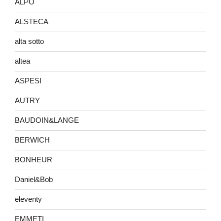
ALPO
ALSTECA
alta sotto
altea
ASPESI
AUTRY
BAUDOIN&LANGE
BERWICH
BONHEUR
Daniel&Bob
eleventy
EMMETI