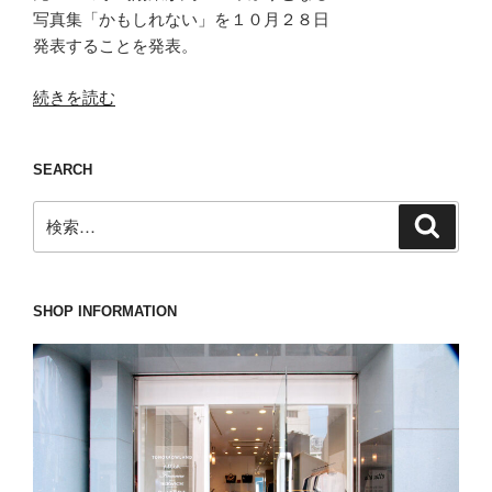
写真集「かもしれない」を１０月２８日
発表することを発表。
“ま
続きを読む
る
で
SEARCH
履
い
検
検
て
索
索:
な
い
か
SHOP INFORMATION
の
よ
う
な
WH(ダ
ブ
ル