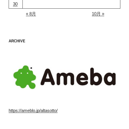
30
« 8月
10月 »
ARCHIVE
https://ameblo.jp/altasotto/