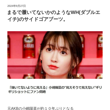
投
2024年9月27日
稿
まるで履いてないかのようなWH(ダブルエ
日:
イチ)のサイドゴアブーツ。
元AKBの小嶋陽菜が約１０年ぶりとなる