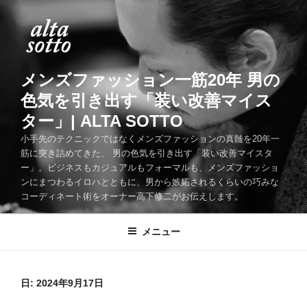
コ
ン
テ
ン
ツ
メンズファッション一筋20年 男の
へ
色気を引き出す「装い改善マイス
ス
ター」| ALTA SOTTO
キ
ッ
小手先のテクニックではなくメンズファッションの真髄を20年一
筋に突き詰めてきた、 男の色気を引き出す「装い改善マイスタ
プ
ー」。ビジネスもカジュアルもフォーマルも、メンズファッショ
ンにまつわるイロハとともに、男から嫉妬されるくらいの巧みな
コーディネート術をオーナー高下修二がお伝えします。
メニュー
日:
2024年9月17日