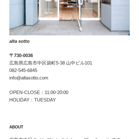
ブ
ル
エ
イ
チ)
alta sotto
の
サ
〒730-0036
イ
広島県広島市中区袋町5-38 山中ビル101
ド
082-545-6845
ゴ
info@altasotto.com
ア
ブ
OPEN-CLOSE：11:00-20:00
ー
HOLIDAY：TUESDAY
ツ。”
の
ABOUT