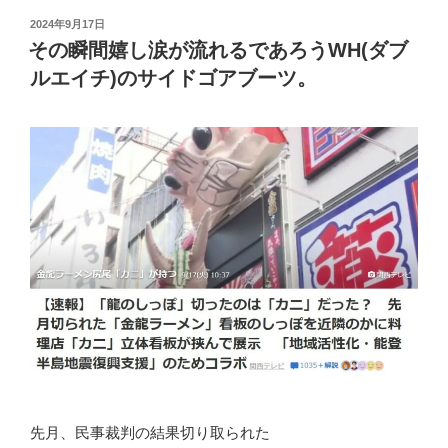
投
2024年9月17日
稿
その瞬間嬉し涙が流れるであろうWH(ダブ
日:
ルエイチ)のサイドゴアブーツ。
先月、民事裁判の結果切り取られた