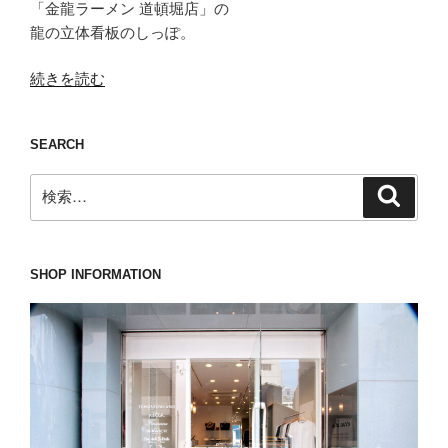
「金龍ラーメン 道頓堀店」の
龍の立体看板のしっぽ。
“そ
続きを読む
の
瞬
SEARCH
間
嬉
検
検
し
索
索:
涙
が
流
SHOP INFORMATION
れ
る
で
あ
ろ
う
WH(ダ