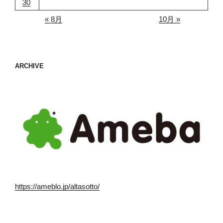
30
« 8月
10月 »
ARCHIVE
https://ameblo.jp/altasotto/