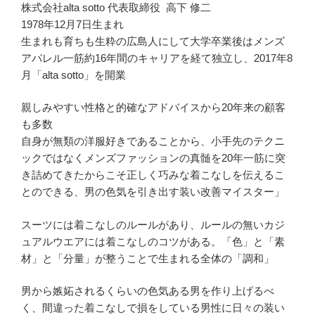
株式会社alta sotto 代表取締役 高下 修二
1978年12月7日生まれ
生まれも育ちも生粋の広島人にして大学卒業後はメンズ
アパレル一筋約16年間のキャリアを経て独立し、2017年8
月「alta sotto」を開業
親しみやすい性格と的確なアドバイスから20年来の顧客
も多数
自身が無類の洋服好きであることから、小手先のテクニ
ックではなくメンズファッションの真髄を20年一筋に突
き詰めてきたからこそ正しく巧みな着こなしを伝えるこ
とのできる、男の色気を引き出す装い改善マイスター」
スーツには着こなしのルールがあり、ルールの無いカジ
ュアルウエアには着こなしのコツがある。「色」と「素
材」と「分量」が整うことで生まれる全体の「調和」
男から嫉妬されるくらいの色気ある男を作り上げるべ
く、間違った着こなしで損をしている男性に日々の装い