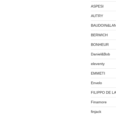
ASPESI
AUTRY
BAUDOIN&LA
BERWICH
BONHEUR
Daniel&Bob
eleventy
EMMETI
Envelo
FILIPPO DE L
Finamore
finjack