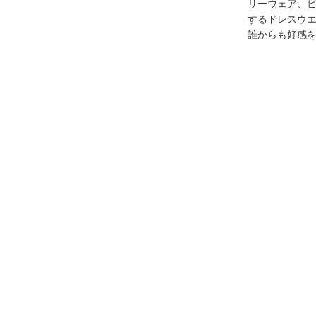
リーウェア、
するドレスウ
誰からも好感