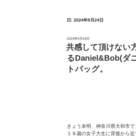
日:
2024年9月24日
投
2024年9月24日
稿
共感して頂けない
日:
るDaniel&Bob
トバッグ。
きょう未明、神奈川県大和市で
１８歳の女子大生に背後から近