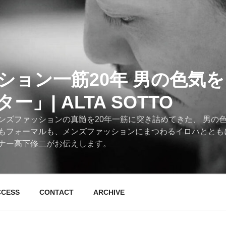
ション一筋20年 男の色気
」| ALTA SOTTO
ンズファッションの真髄を20年一筋に突き詰めてきた、 男の
もフォーマルも、メンズファッションにまつわるイロハととも
ナー高下修二がお伝えします。
CCESS
CONTACT
ARCHIVE