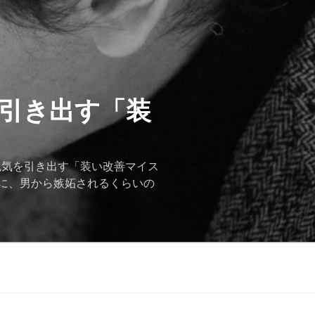
を引き出す「装
色気を引き出す「装い改善マイス
に、男から嫉妬されるくらいの