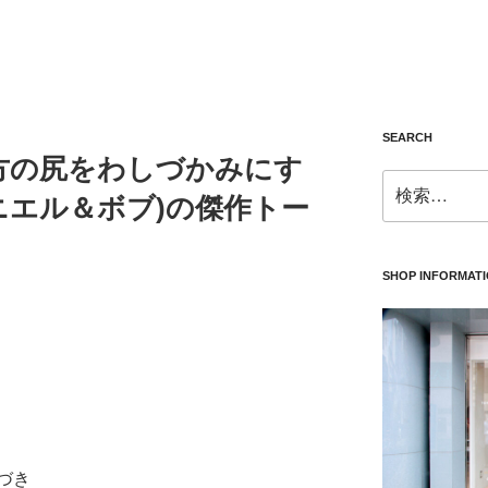
SEARCH
方の尻をわしづかみにす
検
(ダニエル＆ボブ)の傑作トー
索:
SHOP INFORMAT
づき