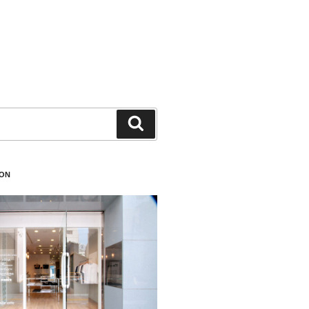
検
索
ION