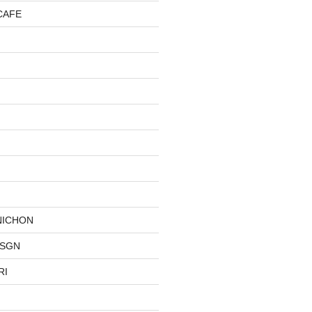
CAFE
NICHON
DSGN
RI