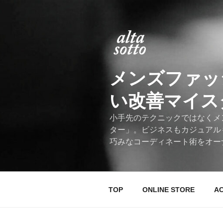
コ
ン
テ
ン
ツ
へ
メンズファッ
ス
キ
い改善マイスター
ッ
プ
小手先のテクニックではなくメ
ター」。ビジネスもカジュアル
巧みなコーディネート術をオー
TOP
ONLINE STORE
A