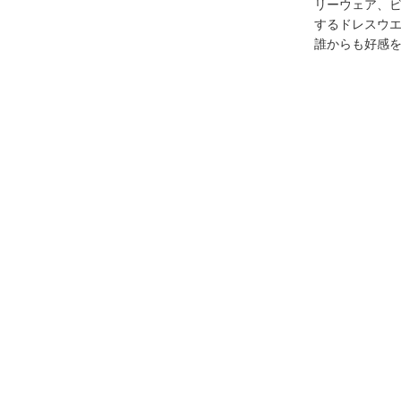
リーウェア、
するドレスウ
誰からも好感