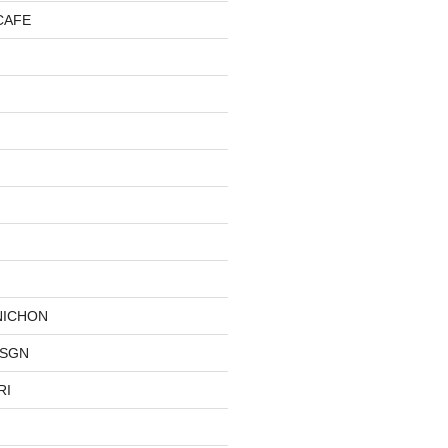
CAFE
NICHON
DSGN
RI