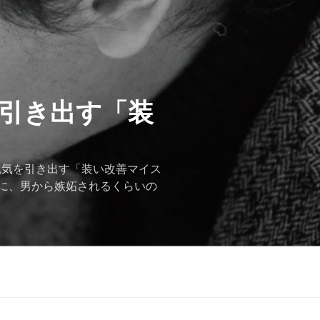
を引き出す「装
色気を引き出す「装い改善マイス
に、男から嫉妬されるくらいの