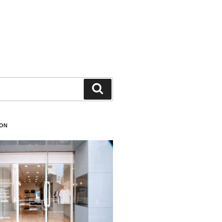
検
索
ION