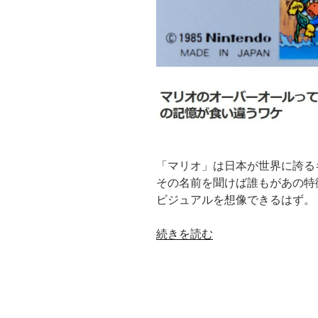
「マリオ」は日本が世界に誇る
その名前を聞けば誰もがあの特
ビジュアルを想像できるはず。
“「赤」
続きを読む
で
も
な
く