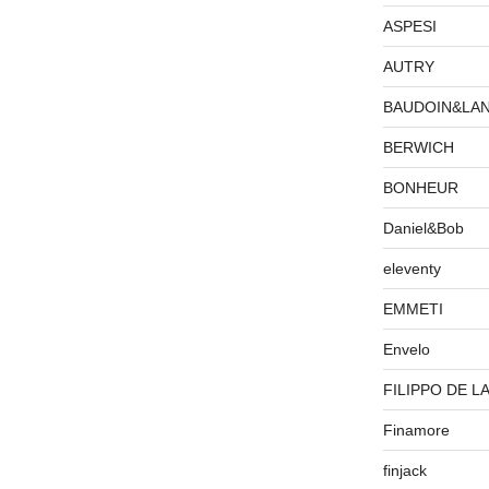
ASPESI
AUTRY
BAUDOIN&LA
BERWICH
BONHEUR
Daniel&Bob
eleventy
EMMETI
Envelo
FILIPPO DE L
Finamore
finjack