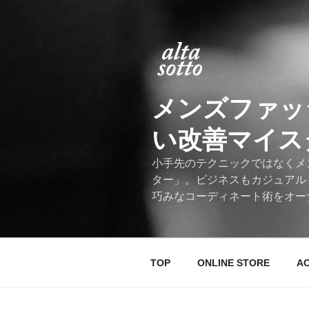
コ
ン
テ
ン
ツ
へ
メンズファッ
ス
キ
い改善マイスター
ッ
プ
小手先のテクニックではなくメ
ター」。ビジネスもカジュアル
巧みなコーディネート術をオー
TOP
ONLINE STORE
A