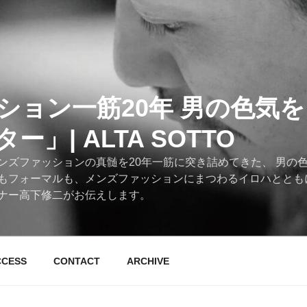
ション一筋20年 男の色気
」| ALTA SOTTO
ンズファッションの真髄を20年一筋に突き詰めてきた、 男の
もフォーマルも、メンズファッションにまつわるイロハととも
ナー高下修二がお伝えします。
CCESS
CONTACT
ARCHIVE