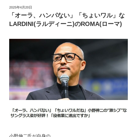
投
2025年4月20日
稿
「オーラ、ハンパない」「ちょいワル」な
日:
LARDINI(ラルディーニ)のROMA(ローマ)
小野伸二氏が自身の