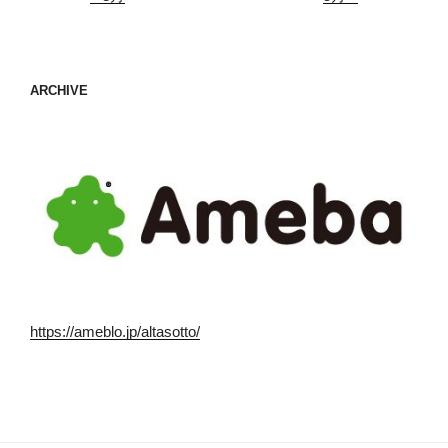
ARCHIVE
https://ameblo.jp/altasotto/