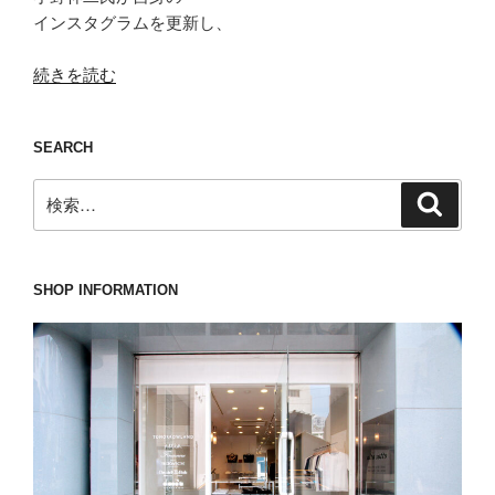
インスタグラムを更新し、
“「オ
続きを読む
ー
ラ、
SEARCH
ハ
ン
検
検
パ
索
索:
な
い」
「ち
SHOP INFORMATION
ょ
い
ワ
ル」
な
LARDINI(ラ
ル