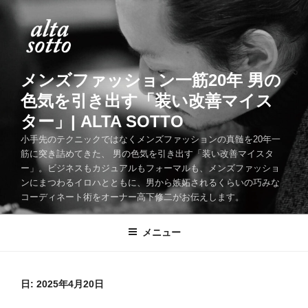
コ
ン
テ
ン
ツ
メンズファッション一筋20年 男の
へ
色気を引き出す「装い改善マイス
ス
ター」| ALTA SOTTO
キ
ッ
小手先のテクニックではなくメンズファッションの真髄を20年一
筋に突き詰めてきた、 男の色気を引き出す「装い改善マイスタ
プ
ー」。ビジネスもカジュアルもフォーマルも、メンズファッショ
ンにまつわるイロハとともに、男から嫉妬されるくらいの巧みな
コーディネート術をオーナー高下修二がお伝えします。
メニュー
日:
2025年4月20日