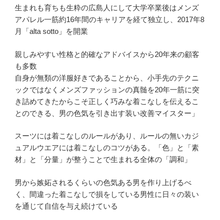
生まれも育ちも生粋の広島人にして大学卒業後はメンズ
アパレル一筋約16年間のキャリアを経て独立し、2017年8
月「alta sotto」を開業
親しみやすい性格と的確なアドバイスから20年来の顧客
も多数
自身が無類の洋服好きであることから、小手先のテクニ
ックではなくメンズファッションの真髄を20年一筋に突
き詰めてきたからこそ正しく巧みな着こなしを伝えるこ
とのできる、男の色気を引き出す装い改善マイスター」
スーツには着こなしのルールがあり、ルールの無いカジ
ュアルウエアには着こなしのコツがある。「色」と「素
材」と「分量」が整うことで生まれる全体の「調和」
男から嫉妬されるくらいの色気ある男を作り上げるべ
く、間違った着こなしで損をしている男性に日々の装い
を通じて自信を与え続けている