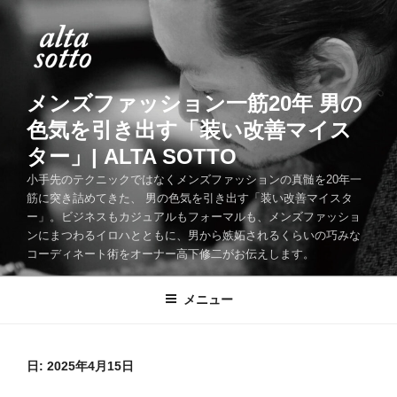
コ
ン
テ
ン
ツ
メンズファッション一筋20年 男の
へ
色気を引き出す「装い改善マイス
ス
ター」| ALTA SOTTO
キ
ッ
小手先のテクニックではなくメンズファッションの真髄を20年一
筋に突き詰めてきた、 男の色気を引き出す「装い改善マイスタ
プ
ー」。ビジネスもカジュアルもフォーマルも、メンズファッショ
ンにまつわるイロハとともに、男から嫉妬されるくらいの巧みな
コーディネート術をオーナー高下修二がお伝えします。
メニュー
日:
2025年4月15日