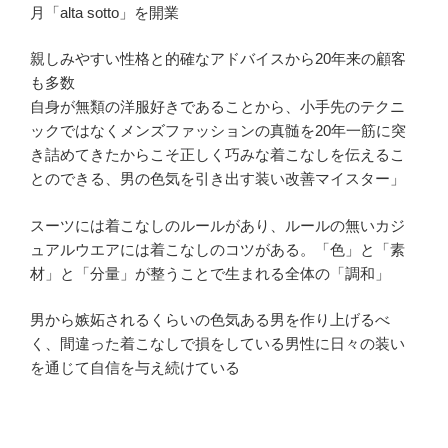
月「alta sotto」を開業
親しみやすい性格と的確なアドバイスから20年来の顧客
も多数
自身が無類の洋服好きであることから、小手先のテクニ
ックではなくメンズファッションの真髄を20年一筋に突
き詰めてきたからこそ正しく巧みな着こなしを伝えるこ
とのできる、男の色気を引き出す装い改善マイスター」
スーツには着こなしのルールがあり、ルールの無いカジ
ュアルウエアには着こなしのコツがある。「色」と「素
材」と「分量」が整うことで生まれる全体の「調和」
男から嫉妬されるくらいの色気ある男を作り上げるべ
く、間違った着こなしで損をしている男性に日々の装い
を通じて自信を与え続けている