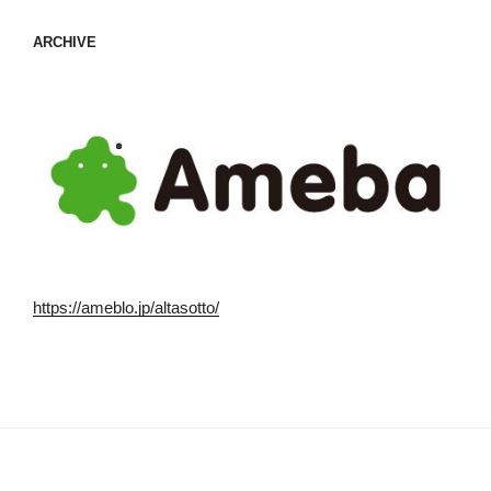
ARCHIVE
https://ameblo.jp/altasotto/