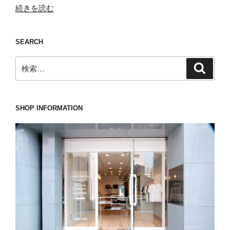
“ま
続きを読む
さ
か
SEARCH
グ
ミ
検
検
が
索
索:
届
く
な
SHOP INFORMATION
ん
て
こ
と
は
な
い
tramarossa(ト
ラ
マ