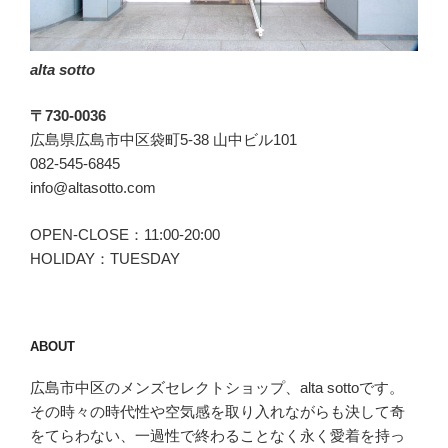
ロ
ッ
alta sotto
サ)
の
〒730-0036
「R-
広島県広島市中区袋町5-38 山中ビル101
ELAX」”
082-545-6845
の
info@altasotto.com
OPEN-CLOSE：11:00-20:00
HOLIDAY：TUESDAY
ABOUT
広島市中区のメンズセレクトショップ、alta sottoです。
その時々の時代性や空気感を取り入れながらも決して奇
をてらわない、一過性で終わることなく永く愛着を持っ