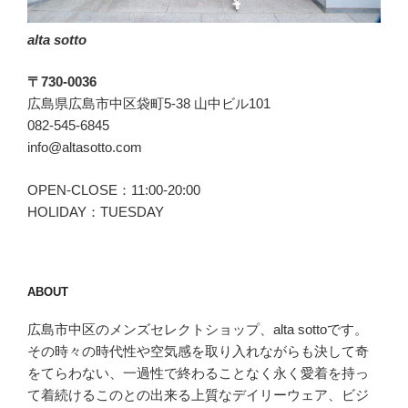
オ
alta sotto
ー
バ
〒730-0036
ー”
広島県広島市中区袋町5-38 山中ビル101
の
082-545-6845
info@altasotto.com
OPEN-CLOSE：11:00-20:00
HOLIDAY：TUESDAY
ABOUT
広島市中区のメンズセレクトショップ、alta sottoです。
その時々の時代性や空気感を取り入れながらも決して奇
をてらわない、一過性で終わることなく永く愛着を持っ
て着続けるこのとの出来る上質なデイリーウェア、ビジ