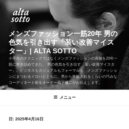
コ
ン
テ
ン
ツ
メンズファッション一筋20年 男の
へ
色気を引き出す「装い改善マイス
ス
ター」| ALTA SOTTO
キ
ッ
小手先のテクニックではなくメンズファッションの真髄を20年一
筋に突き詰めてきた、 男の色気を引き出す「装い改善マイスタ
プ
ー」。ビジネスもカジュアルもフォーマルも、メンズファッショ
ンにまつわるイロハとともに、男から嫉妬されるくらいの巧みな
コーディネート術をオーナー高下修二がお伝えします。
メニュー
日:
2025年4月16日