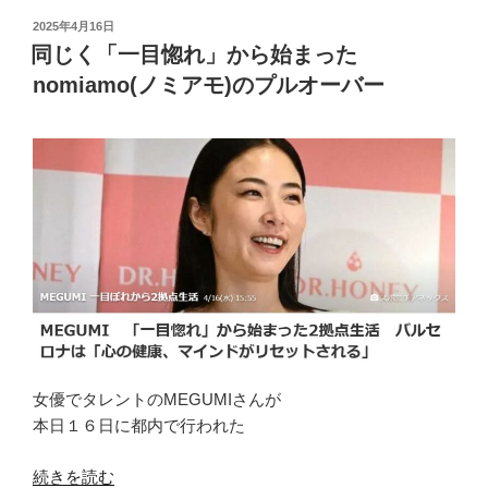
投
2025年4月16日
稿
同じく「一目惚れ」から始まった
日:
nomiamo(ノミアモ)のプルオーバー
女優でタレントのMEGUMIさんが
本日１６日に都内で行われた
“同
続きを読む