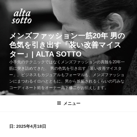
コ
ン
テ
ン
ツ
メンズファッション一筋20年 男の
へ
色気を引き出す「装い改善マイス
ス
ター」| ALTA SOTTO
キ
ッ
小手先のテクニックではなくメンズファッションの真髄を20年一
筋に突き詰めてきた、 男の色気を引き出す「装い改善マイスタ
プ
ー」。ビジネスもカジュアルもフォーマルも、メンズファッショ
ンにまつわるイロハとともに、男から嫉妬されるくらいの巧みな
コーディネート術をオーナー高下修二がお伝えします。
メニュー
日:
2025年4月18日