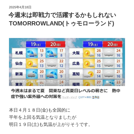
投
2025年4月18日
稿
今週末は即戦力で活躍するかもしれない
日:
TOMORROWLAND(トゥモローランド)
本日４月１８日(金)も全国的に
平年を上回る気温となりましたが
明日１９日(土)も気温が上がりそうです。