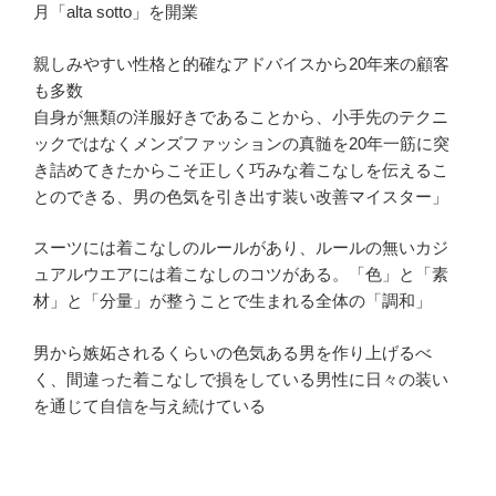
月「alta sotto」を開業
親しみやすい性格と的確なアドバイスから20年来の顧客
も多数
自身が無類の洋服好きであることから、小手先のテクニ
ックではなくメンズファッションの真髄を20年一筋に突
き詰めてきたからこそ正しく巧みな着こなしを伝えるこ
とのできる、男の色気を引き出す装い改善マイスター」
スーツには着こなしのルールがあり、ルールの無いカジ
ュアルウエアには着こなしのコツがある。「色」と「素
材」と「分量」が整うことで生まれる全体の「調和」
男から嫉妬されるくらいの色気ある男を作り上げるべ
く、間違った着こなしで損をしている男性に日々の装い
を通じて自信を与え続けている