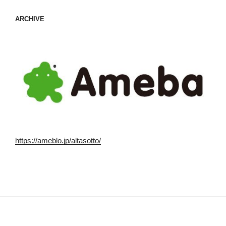
ARCHIVE
https://ameblo.jp/altasotto/