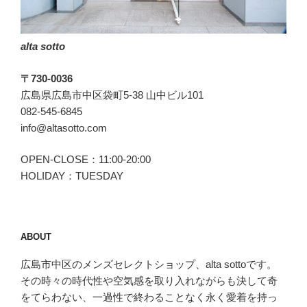
ゥ
モ
alta sotto
ロ
ー
〒730-0036
ラ
広島県広島市中区袋町5-38 山中ビル101
ン
082-545-6845
ド)”
info@altasotto.com
の
OPEN-CLOSE：11:00-20:00
HOLIDAY：TUESDAY
ABOUT
広島市中区のメンズセレクトショップ、alta sottoです。
その時々の時代性や空気感を取り入れながらも決して奇
をてらわない、一過性で終わることなく永く愛着を持っ