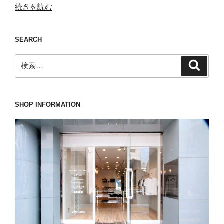
“今
続きを読む
週
末
SEARCH
は
即
検
検
戦
索
索:
力
で
活
SHOP INFORMATION
躍
す
る
か
も
し
れ
な
い
TOMORROWLAND(ト