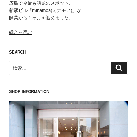
広島で今最も話題のスポット、
新駅ビル「minamoa(ミナモア)」が
開業から１ヶ月を迎えました。
“順
続きを読む
調
に
SEARCH
滑
り
検
検
出
索
索:
し
て
い
SHOP INFORMATION
る??
nomiamo(ノ
ミ
ア
モ)
入