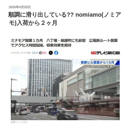
投
2025年4月25日
稿
順調に滑り出している?? nomiamo(ノミア
日:
モ)入荷から２ヶ月