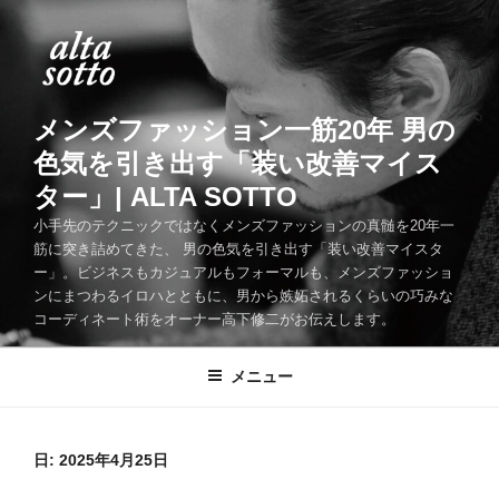
コ
ン
テ
ン
ツ
メンズファッション一筋20年 男の
へ
色気を引き出す「装い改善マイス
ス
ター」| ALTA SOTTO
キ
ッ
小手先のテクニックではなくメンズファッションの真髄を20年一
筋に突き詰めてきた、 男の色気を引き出す「装い改善マイスタ
プ
ー」。ビジネスもカジュアルもフォーマルも、メンズファッショ
ンにまつわるイロハとともに、男から嫉妬されるくらいの巧みな
コーディネート術をオーナー高下修二がお伝えします。
メニュー
日:
2025年4月25日