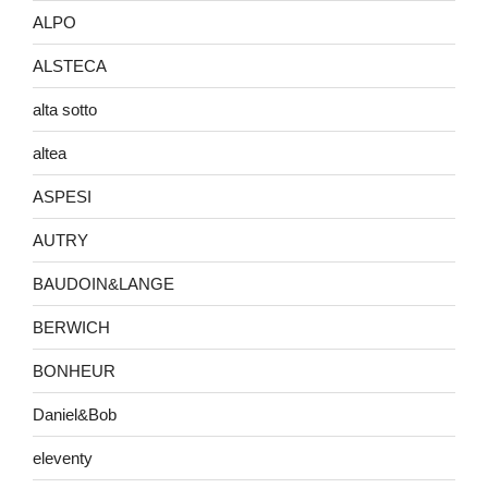
ALPO
ALSTECA
alta sotto
altea
ASPESI
AUTRY
BAUDOIN&LANGE
BERWICH
BONHEUR
Daniel&Bob
eleventy