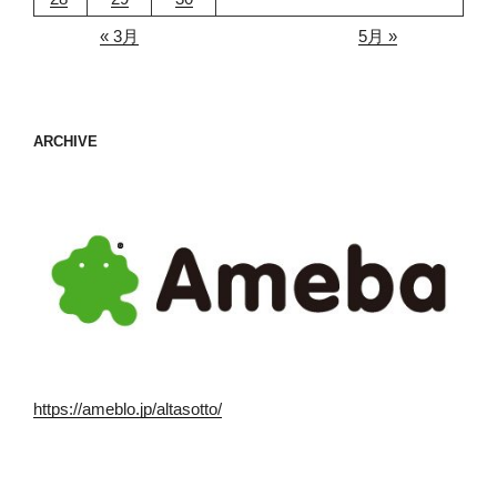
« 3月
5月 »
ARCHIVE
https://ameblo.jp/altasotto/