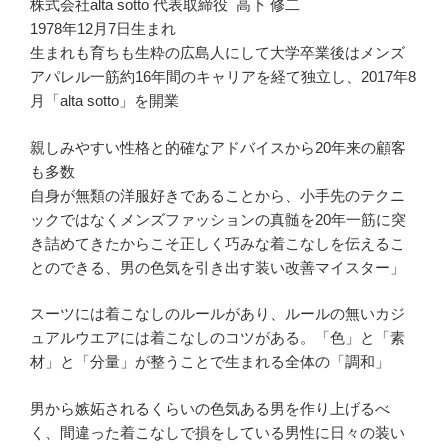
株式会社alta sotto 代表取締役 高下 修二
1978年12月7日生まれ
生まれも育ちも生粋の広島人にして大学卒業後はメンズ
アパレル一筋約16年間のキャリアを経て独立し、2017年8
月「alta sotto」を開業
親しみやすい性格と的確なアドバイスから20年来の顧客
も多数
自身が無類の洋服好きであることから、小手先のテクニ
ックではなくメンズファッションの真髄を20年一筋に突
き詰めてきたからこそ正しく巧みな着こなしを伝えるこ
とのできる、男の色気を引き出す装い改善マイスター」
スーツには着こなしのルールがあり、ルールの無いカジ
ュアルウエアには着こなしのコツがある。「色」と「素
材」と「分量」が整うことで生まれる全体の「調和」
男から嫉妬されるくらいの色気ある男を作り上げるべ
く、間違った着こなしで損をしている男性に日々の装い