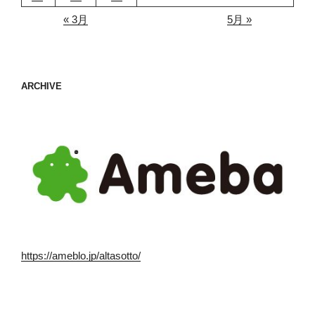
« 3月
5月 »
ARCHIVE
https://ameblo.jp/altasotto/