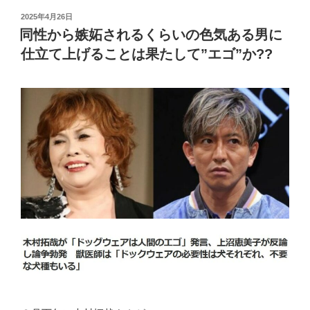
投
2025年4月26日
稿
同性から嫉妬されるくらいの色気ある男に
日:
仕立て上げることは果たして”エゴ”か??