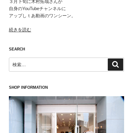
３月下旬に木村拓哉さんが
自身のYouTubeチャンネルに
アップしｔあ動画のワンシーン。
“同
続きを読む
性
か
SEARCH
ら
嫉
検
検
妬
索
索:
さ
れ
る
SHOP INFORMATION
く
ら
い
の
色
気