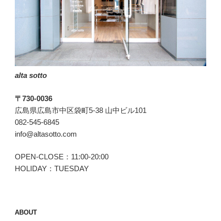
あ
る
男
に
仕
立
alta sotto
て
上
〒730-0036
げ
広島県広島市中区袋町5-38 山中ビル101
る
082-545-6845
こ
info@altasotto.com
と
は
OPEN-CLOSE：11:00-20:00
果
HOLIDAY：TUESDAY
た
し
て”エ
ゴ”か??”
ABOUT
の