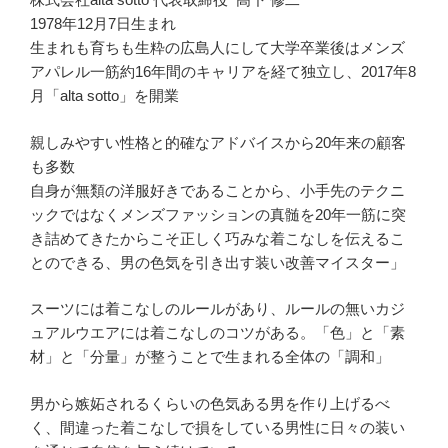
1978年12月7日生まれ
生まれも育ちも生粋の広島人にして大学卒業後はメンズ
アパレル一筋約16年間のキャリアを経て独立し、2017年8
月「alta sotto」を開業
親しみやすい性格と的確なアドバイスから20年来の顧客
も多数
自身が無類の洋服好きであることから、小手先のテクニ
ックではなくメンズファッションの真髄を20年一筋に突
き詰めてきたからこそ正しく巧みな着こなしを伝えるこ
とのできる、男の色気を引き出す装い改善マイスター」
スーツには着こなしのルールがあり、ルールの無いカジ
ュアルウエアには着こなしのコツがある。「色」と「素
材」と「分量」が整うことで生まれる全体の「調和」
男から嫉妬されるくらいの色気ある男を作り上げるべ
く、間違った着こなしで損をしている男性に日々の装い