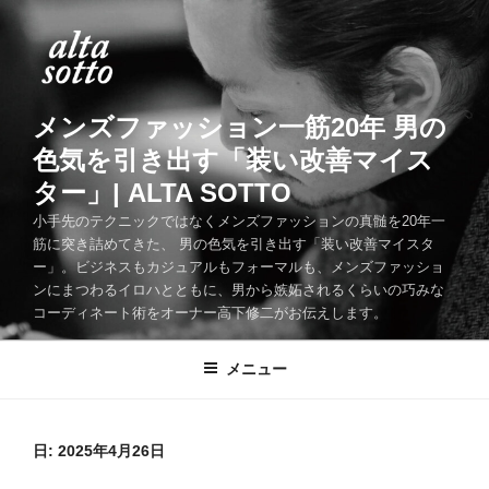
コ
ン
テ
ン
ツ
メンズファッション一筋20年 男の
へ
色気を引き出す「装い改善マイス
ス
ター」| ALTA SOTTO
キ
ッ
小手先のテクニックではなくメンズファッションの真髄を20年一
筋に突き詰めてきた、 男の色気を引き出す「装い改善マイスタ
プ
ー」。ビジネスもカジュアルもフォーマルも、メンズファッショ
ンにまつわるイロハとともに、男から嫉妬されるくらいの巧みな
コーディネート術をオーナー高下修二がお伝えします。
メニュー
日:
2025年4月26日