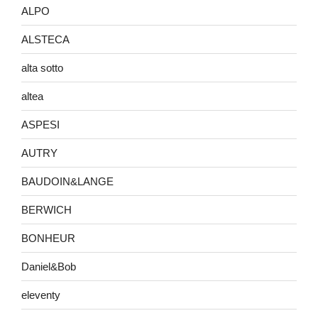
ALPO
ALSTECA
alta sotto
altea
ASPESI
AUTRY
BAUDOIN&LANGE
BERWICH
BONHEUR
Daniel&Bob
eleventy